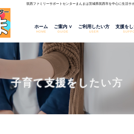
筑西ファミリーサポートセンターまんまは茨城県筑西市を中心に生活サポ
ホーム
ご案内 ∨
ご利用したい方
支援をし
HOME
GUIDE
USER
SUPP
子育て支援をしたい方