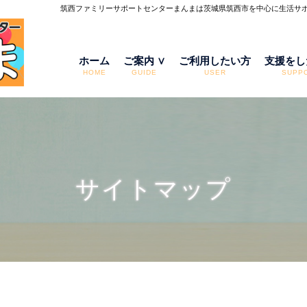
筑西ファミリーサポートセンターまんまは茨城県筑西市を中心に生活サポ
ホーム
ご案内 ∨
ご利用したい方
支援をし
HOME
GUIDE
USER
SUPP
サイトマップ